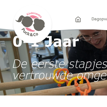
Puck&Co
Dagopv
»
Dagopvang
» 0-1 Jaar: De eerste stapjes in
0-1 Jaar
De eerste stapjes
vertrouwde omge