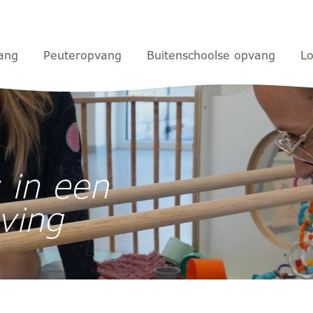
ang
Peuteropvang
Buitenschoolse opvang
Lo
 een vertrouwde omgeving
 in een
ving