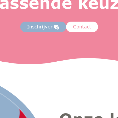
assende keu
Inschrijven
Contact