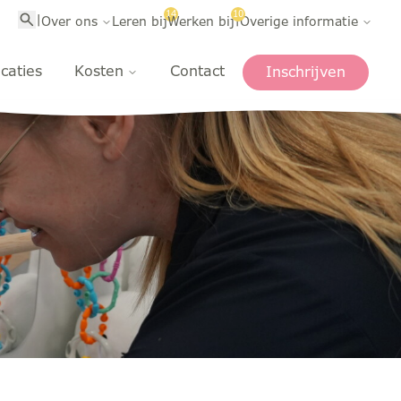
14
10
|
|
Over ons
Leren bij
Werken bij
Overige informatie
caties
Kosten
Contact
Inschrijven