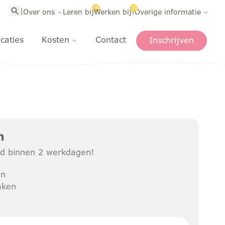
14
10
|
|
Over ons
Leren bij
Werken bij
Overige informatie
caties
Kosten
Contact
Inschrijven
n
ijd binnen 2 werkdagen!
en
aken