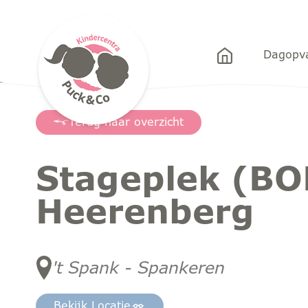
Puck&Co
Dagopv
Terug naar overzicht
Stageplek (BOL
Heerenberg
't Spank - Spankeren
Bekijk Locatie