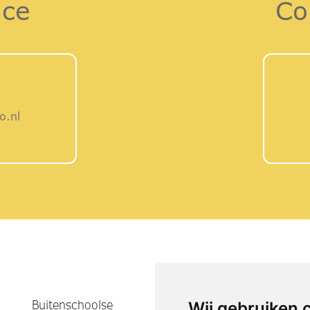
ice
Co
o.nl
Buitenschoolse
Wij gebruiken 