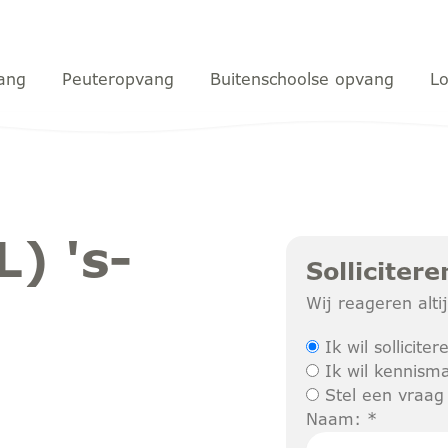
ang
Peuteropvang
Buitenschoolse opvang
Lo
) 's-
Sollicitere
Wij reageren alt
Ik wil solliciter
Ik wil kennism
Stel een vraag
Naam: *