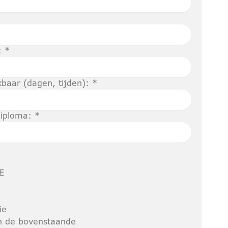
: *
kbaar (dagen, tijden): *
iploma: *
E
ie
n de bovenstaande