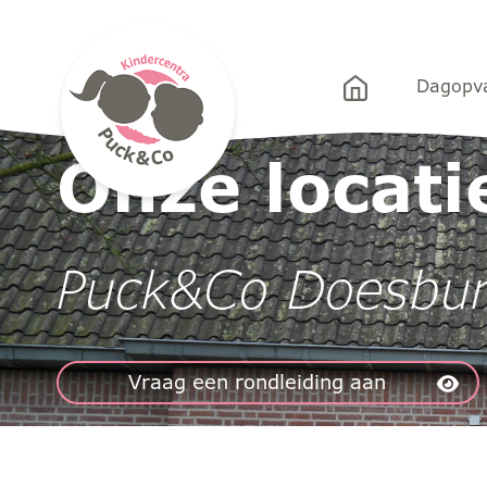
Puck&Co
Dagopv
»
Locaties
» Puck&Co Doesburg
Onze locati
Puck&Co Doesbu
Vraag een rondleiding aan