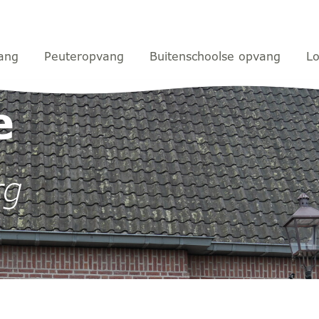
ang
Peuteropvang
Buitenschoolse opvang
Lo
e
rg