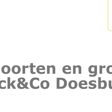
oorten en gro
ck&Co Doesb