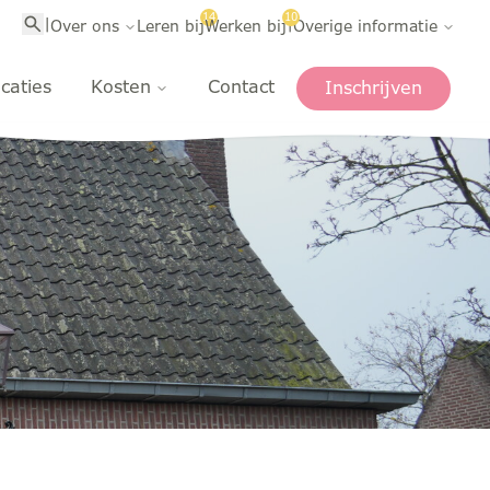
14
10
|
|
Over ons
Leren bij
Werken bij
Overige informatie
caties
Kosten
Contact
Inschrijven