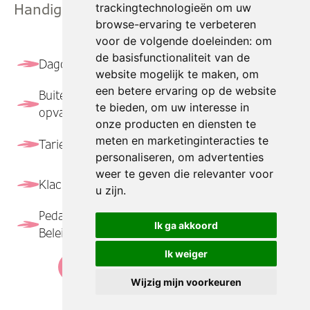
trackingtechnologieën om uw
Handige Links
browse-ervaring te verbeteren
voor de volgende doeleinden:
om
de basisfunctionaliteit van de
Dagopvang
Peuteropvang
website mogelijk te maken
,
om
een betere ervaring op de website
Buitenschoolse
Locaties
te bieden
,
om uw interesse in
opvang
onze producten en diensten te
meten en marketinginteracties te
Tarieven
Contact
personaliseren
,
om advertenties
weer te geven die relevanter voor
Klachtenprocedure
Vacatures
u zijn
.
Pedagogisch
Ik ga akkoord
Beleidsplan
Ik weiger
Wijzig mijn voorkeuren