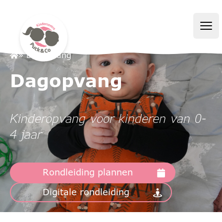
Puck&Co
Ope
» Dagopvang
Dagopvang
Kinderopvang voor kinderen van 0-
4 jaar
Rondleiding plannen
Digitale rondleiding