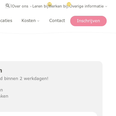
14
10
|
|
Over ons
Leren bij
Werken bij
Overige informatie
caties
Kosten
Contact
Inschrijven
n
ijd binnen 2 werkdagen!
en
aken