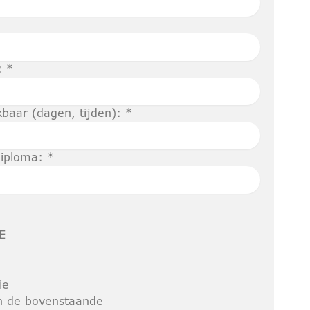
: *
kbaar (dagen, tijden): *
iploma: *
E
ie
n de bovenstaande