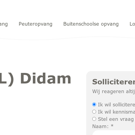
ang
Peuteropvang
Buitenschoolse opvang
Lo
L) Didam
Sollicitere
Wij reageren alt
Ik wil solliciter
Ik wil kennism
Stel een vraag
Naam: *