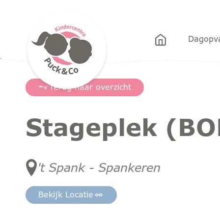
Puck&Co
Dagopv
Terug naar overzicht
Stageplek (BO
't Spank - Spankeren
Bekijk Locatie