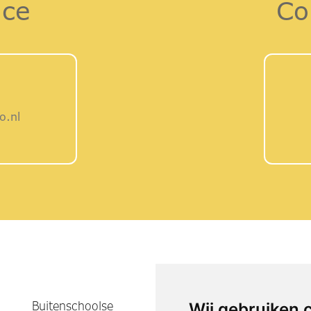
ice
Co
o.nl
Buitenschoolse
Wij gebruiken 